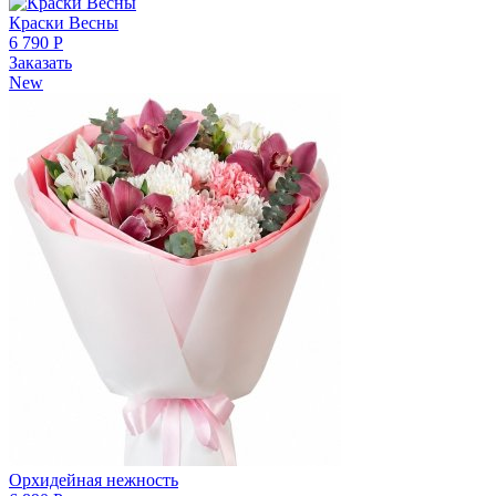
Краски Весны
6 790 Р
Заказать
New
Орхидейная нежность