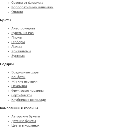
Советы от флориста
Корпоративным клиентам
Оплата
Букеты
Альстромерии
Букеты из Роз
Пионы
Герберы
Лилии
Хризантемы
Эустома
Подарки
Воздушные шары
Конфеты
Мягкие игрушки
Открытки
Фруктовые корзины
Сертификаты
Клубника в шоколаде
Композиции и корзины
Авторские букеты
Детские букеты
Цветы в корзинах