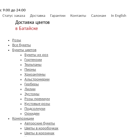
с 9:00 до 24:00
Статус заказа
Доставка
Гарантии
Контакты
Салонам
In English
Доставка цветов
в Батайске
Розы
Все букеты
Букеты цветов
Букеты из роз
Гортензии
Тюльпаны
Пионы
Хризантемы
Альстромерии
Герберы
Лилии
Эустомы
Розы премиум
Кустовые розы
Подсолнухи
Орхидеи
Композиции
Авторские букеты
Цветы в коробочках
Цветы в корзинах