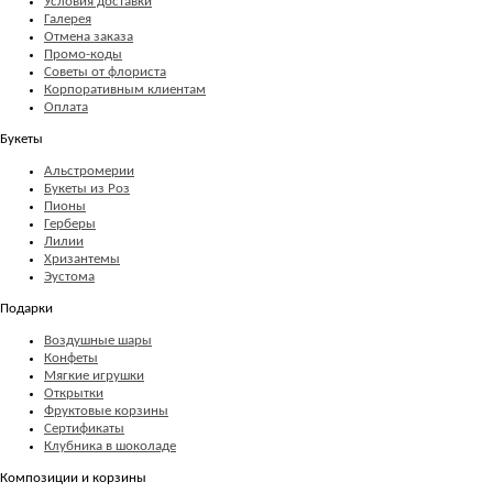
Условия доставки
Галерея
Отмена заказа
Промо-коды
Советы от флориста
Корпоративным клиентам
Оплата
Букеты
Альстромерии
Букеты из Роз
Пионы
Герберы
Лилии
Хризантемы
Эустома
Подарки
Воздушные шары
Конфеты
Мягкие игрушки
Открытки
Фруктовые корзины
Сертификаты
Клубника в шоколаде
Композиции и корзины