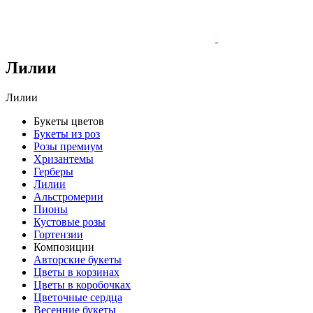
Лилии
Лилии
Букеты цветов
Букеты из роз
Розы премиум
Хризантемы
Герберы
Лилии
Альстромерии
Пионы
Кустовые розы
Гортензии
Композиции
Авторские букеты
Цветы в корзинах
Цветы в коробочках
Цветочные сердца
Весенние букеты