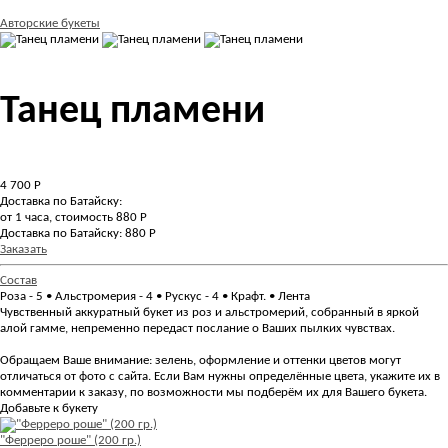
Авторские букеты
Танец пламени
4 700
Р
Доставка по Батайску:
от 1 часа, стоимость 880 Р
Доставка по Батайску: 880 Р
Заказать
Состав
Роза - 5 • Альстромерия - 4 • Рускус - 4 • Крафт. • Лента
Чувственный аккуратный букет из роз и альстромерий, собранный в яркой
алой гамме, непременно передаст послание о Ваших пылких чувствах.
Обращаем Ваше внимание: зелень, оформление и оттенки цветов могут
отличаться от фото с сайта. Если Вам нужны определённые цвета, укажите их в
комментарии к заказу, по возможности мы подберём их для Вашего букета.
Добавьте к букету
"Ферреро роше" (200 гр.)