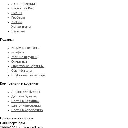
Альстромерии
Букеты из Роз
Пионы
Герберы
Лилии
Хризантемы
Эустома
Подарки
Воздушные шары
Конфеты
Мягкие игрушки
Открытки
Фруктовые корзины
Сертификаты
Клубника в шоколаде
Композиции и корзины
Авторские букеты
Детские букеты
Цветы в корзинах
Цветочные сердца
Цветы в коробочках
Принимаем к оплате
Наши партнеры:
2009–2026 «
flowers-sib.ru
»